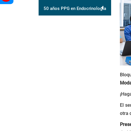
50 años PPG en Endocrinología
Bloq
Moda
¡Haga
El s
otra 
Pres