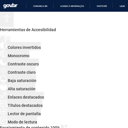
COMUNICA BR
ACESSO À INFORMAÇÃO
PARTICIPE
LEGISL
IR
PARA
O
CONTEÚDO
Herramientas de Accesibilidad
Colores invertidos
Monocromo
Contraste oscuro
Contraste claro
Baja saturación
Alta saturación
Enlaces destacados
Títulos destacados
Lector de pantalla
Modo de lectura
Escalamiento de contenido
100
%