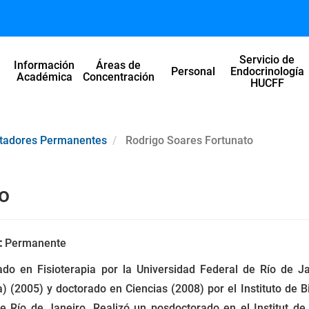
Servicio de
Información
Áreas de
l
Personal
Endocrinología
Académica
Concentración
HUCFF
ntadores Permanentes
Rodrigo Soares Fortunato
o
:
Permanente
do en Fisioterapia por la Universidad Federal de Río de Ja
ía) (2005) y doctorado en Ciencias (2008) por el Instituto de B
e Río de Janeiro. Realizó un posdoctorado en el Institut d