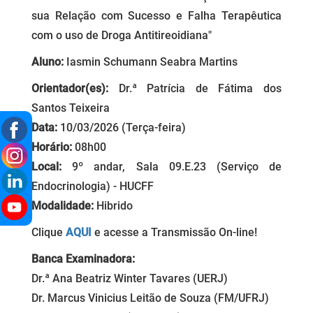
sua Relação com Sucesso e Falha Terapêutica
com o uso de Droga Antitireoidiana"
Aluno:
Iasmin Schumann Seabra Martins
Orientador(es):
Dr.ª Patrícia de Fátima dos
Santos Teixeira
Data:
10/03/2026 (Terça-feira)
Horário:
08h00
Local:
9º andar, Sala 09.E.23 (Serviço de
Endocrinologia) - HUCFF
Modalidade:
Hibrido
Clique
AQUI
e acesse a Transmissão On-line!
Banca Examinadora:
Dr.ª Ana Beatriz Winter Tavares (UERJ)
Dr. Marcus Vinicius Leitão de Souza (FM/UFRJ)