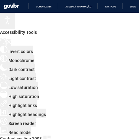
COMUNICA BR
ACESSO À INFORMAÇÃO
PARTICIPE
LEGISL
IR
PARA
O
CONTEÚDO
Accessibility Tools
Invert colors
Monochrome
Dark contrast
Light contrast
Low saturation
High saturation
Highlight links
Highlight headings
Screen reader
Read mode
Content scaling
100
%