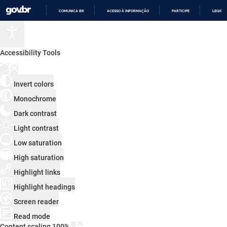
COMUNICA BR
ACESSO À INFORMAÇÃO
PARTICIPE
LEGISL
IR
PARA
O
CONTEÚDO
Accessibility Tools
Invert colors
Monochrome
Dark contrast
Light contrast
Low saturation
High saturation
Highlight links
Highlight headings
Screen reader
Read mode
Content scaling
100
%